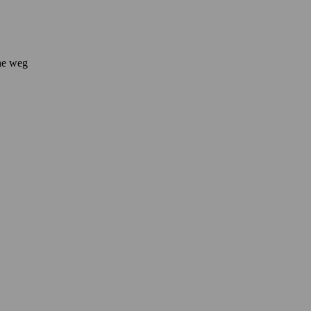
he
weg