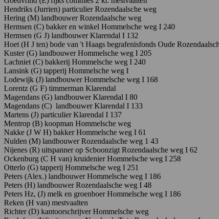
Goedvrind
(E)
rijks
commies
2
kl.
mestvaalten
Hendriks
(Jurrien)
particulier
Rozendaalsche
weg
Hering
(M)
landbouwer
Rozendaalsche
weg
Hermsen
(C)
bakker
en
winkel
Hommelsche
weg
I
240
Hermsen
(G
J)
landbouwer
Klarendal
I
132
Hoet
(H
J
ten)
bode
van
't
Haags
begrafenisfonds
Oude
Rozendaalsc
Kuster
(G)
landbouwer
Hommelsche
weg
I
205
Lachniet
(C)
bakkerij
Hommelsche
weg
I
240
Lansink
(G)
tapperij
Hommelsche
weg
I
Lodewijk
(J)
landbouwer
Hommelsche
weg
I
168
Lorentz
(G
F)
timmerman
Klarendal
Magendans
(G)
landbouwer
Klarendal
I
80
Magendans
(C)
landbouwer
Klarendal
I
133
Martens
(J)
particulier
Klarendal
I
137
Mentrop
(B)
koopman
Hommelsche
weg
Nakke
(J
W
H)
bakker
Hommelsche
weg
I
61
Nulden
(M)
landbouwer
Rozendaalsche
weg
1
43
Nijenes
(R)
uitspanner
op
Scboonzigt
Rozendaalsche
weg
I
62
Ockenburg
(C
H
van)
kruidenier
Hommelsche
weg
I
258
Otterlo
(G)
tapperij
Hommelsche
weg
I
251
Peters
(Alex.)
landbouwer
Hommelsche
weg
I
186
Peters
(H)
landbouwer
Rozendaalsche
weg
I
48
Peters
Hz,
(J)
melk
en
groenboer
Homm
elsche
weg
I
186
Reken
(H
van)
mestvaalten
Richter
(D)
kantoorschrijver
Hommelsche
weg