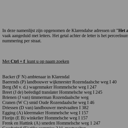
In deze namenlijst zijn opgenomen de Klarendalse adressen
uit "
Het 
vaak aangeduid met letters. Het getal achter de letter is het perce
nummering per straat.
Met
Ctrl + f
kunt u op naam zoeken
Backer
(F
N)
ambtenaar
in
Klarendal
Baerends
(P)
landbouwer
wijkmeester
Rozendaalsche
weg
I
40
Berg
(M
v.
d.)
wagenmaker
Hommelsche
weg
I
247
Breet
(J
de)
beëedigd
translater
Hommelsche
weg
I 245
Brienen
(J
van)
timmerman
Rozendaalsche
weg
Cranen
(W
C)
smid
Oude
Rozendaalsche
weg
I
46
Driessen
(D
van)
landbouwer
mestvaalten
I
382
Egging
(A)
kleermaker
Hommelsche
weg
I
157
Florijn
(E
B)
winkelier
Hommelsche
weg
I
157
Frenk
en
Hattink
(A)
smeden
Hommelsche
weg
1
247