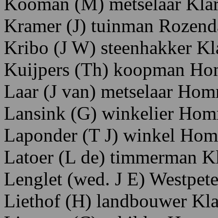
Kooman
(M)
metselaar K
la
Kramer
(J)
tuinman R
ozend
Kribo
(J
W)
steenhakker K
l
Kuijpers
(Th)
koopman H
o
Laar
(J
van)
metselaar
Homm
Lansink
(G)
winkelier
Hom
Laponder
(T
J)
winkel H
om
Latoer
(L
de)
timmerman
K
Lenglet
(wed.
J
E)
Westpete
Liethof
(H)
landbouwer
Kla