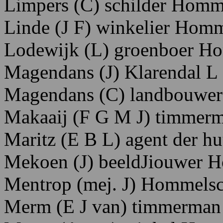
Limpers
(C)
schilder H
omm
Linde
(J F)
winkelier H
omm
Lodewijk
(L)
groenboer H
o
Magendans
(J)
K
larendal
L
Magendans
(C)
landbouwer
Makaaij
(F
G
M
J)
timmer
Maritz
(E
B
L)
agent
der
hu
Mekoen
(J)
beeldJiouwer H
Mentrop
(mej.
J)
Hommelsc
Merm
(E
J
van)
timmerman