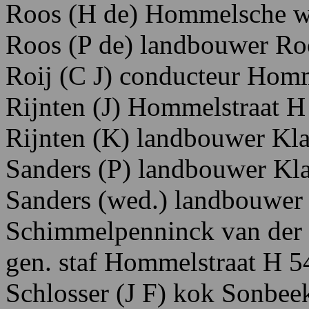
Roos
(H
de) H
ommelsche
w
Roos
(P
de)
landbouwer R
o
Roij
(C
J)
conducteur H
omm
Rijnten
(J)
Hommelstraat
H
Rijnten
(K)
landbouwer K
l
Sanders
(P)
landbouwer Kla
Sanders
(wed.)
landbouwer
Schimmelpenninck
van
der
gen.
staf H
ommelstraat
H
5
Schlosser
(J
F)
kok
S
onbeek