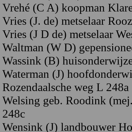
Vrehé
(C
A)
koopman K
lar
Vries
(J.
de)
metselaar R
ooz
Vries
(J
D
de)
metselaar W
e
Waltman
(W
D)
gepensione
Wassink
(B)
huisonderwijz
Waterman
(J)
hoofdonderwi
Rozendaalsche
weg
L
248
a
Welsing
geb.
Roodink
(mej
248c
Wensink
(J)
landbouwer H