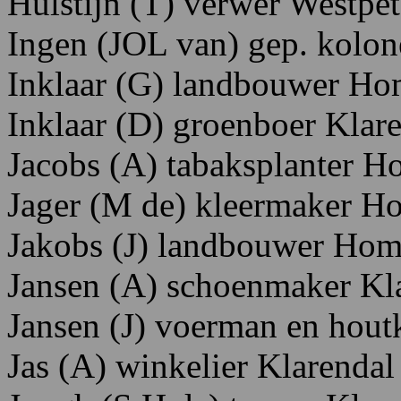
Hulstijn
(T)
verwer
Westpet
Ingen
(JOL
van)
gep.
kolon
Inklaar
(G)
landbouwer H
o
Inklaar
(D)
groenboer K
lar
Jacobs
(A)
tabaksplanter H
Jager
(M
de)
kleermaker H
Jakobs
(J)
landbouwer H
om
Jansen
(A)
schoenmaker K
l
Jansen
(J)
voerman en hout
Jas
(A)
winkelier
Klarendal