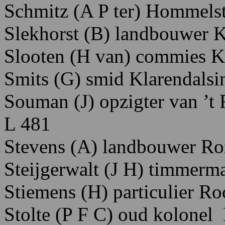
Schmitz
(A
P
ter)
Hommelst
Slekhorst
(B)
landbouwer 
Slooten
(H
van)
commies K
Smits
(G)
smid K
larendalsi
Souman
(J)
opzigter
van ’t 
L 481
Stevens
(A)
landbouwer R
o
Steijgerwalt
(J
H)
timmerm
Stiemens
(H)
particulier R
o
Stolte
(P
F
C)
oud
kolonel