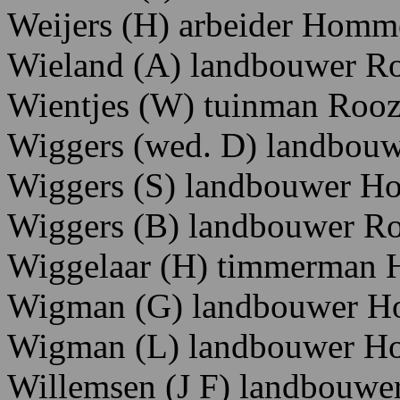
Weijers
(H)
arbeider H
omme
Wieland
(A)
landbouwer R
Wientjes
(W)
tuinman R
ooz
Wiggers
(wed.
D)
landbouw
Wiggers
(S)
landbouwer
Ho
Wiggers
(B)
landbouwer
Ro
Wiggelaar
(H)
timmerman 
Wigman
(G)
landbouwer H
Wigman
(L)
landbouwer H
Willemsen
(J F)
landbouwer