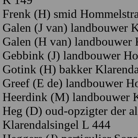
Frenk
(H)
smid
Hommelstra
Galen
(J
van)
landbouwer
K
Galen
(H
van)
landbouwer
Gebbink
(J
)
landbouwer H
Gotink
(H)
bakker
Klarenda
Greef
(E
de)
landbouwer H
Heerdink
(M)
landbouwer 
Heg
(D)
oud-opzigter
der
a
K
larendalsingel
L
444