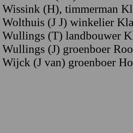
Wissink
(H),
timmerman K
Wolthuis
(J
J)
winkel
ier K
l
Wullings
(T)
landbouwer K
Wullings
(J)
groenboer Ro
o
Wijck
(J
van)
groenboer
H
o