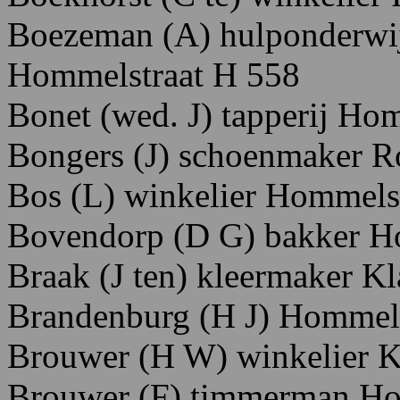
Boezeman
(A)
hulponderwi
H
ommelstraat
H
558
Bonet
(wed.
J)
tapperij H
om
Bongers
(J)
schoenmaker R
Bos
(L)
winkelier
Hommels
Bovendorp
(D G
)
bakker
H
Braak
(J
ten)
kleermaker
Kl
Brandenburg
(H
J)
Hommel
Brouwer
(H
W)
winkelier 
Brouwer
(F)
timmerman
Ho