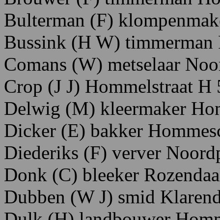
Bulterman
(F)
klompenmak
Bussink
(H
W)
timmerman
Comans
(W)
metselaar
N
oo
Crop
(J J
)
Hommelstraat
H
D
elwig
(M)
kleermaker H
o
Dicker
(E)
bakker
Hommes
Diederiks
(F)
verver
N
oordp
Donk
(C)
bleeker R
ozendaa
Dubben
(W
J)
smid K
laren
Dulk
(H)
landbouwer H
omm