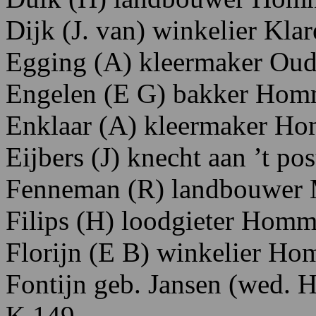
Dijk
(J.
van)
winkelier
Klar
Egging
(A)
kleermaker
Oud
Engelen
(E
G)
bakker
Homm
Enklaar
(A)
kleermaker
Ho
E
ijbe
rs
(J)
knecht
aan
’t
pos
Fenneman
(R)
landbouwer
Filips
(H)
loodgieter
Homme
Florijn
(E
B)
winkelier
Hom
Fontijn geb. Jansen
(wed. H
K
149