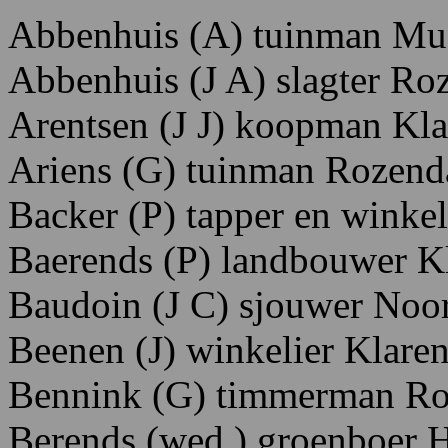
Abbenhuis
(A)
tuinman
Mu
Abbenhuis
(J
A)
slagter R
o
Arentsen
(J
J)
koopman K
l
Ariens
(G)
tuinman R
ozend
Backer
(P) tapper
en
winkel
Baerends
(P)
landbouwer K
Baudoin
(J
C)
sjouwer N
oor
Beenen
(J)
winkelier K
lare
Bennink
(G)
timmerman R
Berends
(wed.)
groenboer 