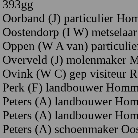
393
gg
Oorband
(J)
particulier H
om
Oostendorp
(I W)
metselaar
Oppen
(W
A
van)
particulie
Overveld
(J)
molenmaker 
Ovink
(W
C)
gep
visiteur
R
Perk
(F)
landbouwer H
omm
Peters
(A)
landbouwer
Hom
Peters
(A)
landbouwer
H
om
Peters
(A)
schoenmaker O
o