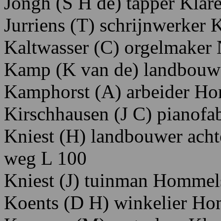
Jongh
(S
H
de)
tapper K
lar
Jurriens
(T)
schrijnwerker 
Kalt
wasser
(C)
orgelmaker
Kamp (K
van
de)
landbouw
Kamphorst
(A)
arbeider H
o
Kirschhausen
(J
C)
pianofab
Kniest
(H)
landbouwer
acht
weg
L
100
Kniest
(J)
tuinman Hom
mel
Koent
s
(D
H)
winkelier H
o