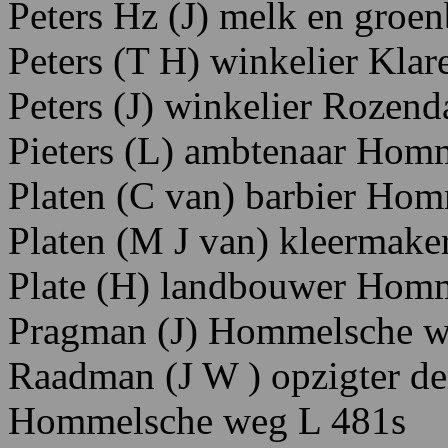
Peters
Hz
(J)
melk
en
groen
Peters
(T
H)
winkelier K
lar
Peters
(J)
winkelier R
ozend
Pieters
(L)
ambtenaar H
omm
Platen
(C
van)
barbier
Homm
Platen
(M J
van)
kleermake
Plate
(H)
landb
ouwer Ho
mm
Pragman
(J) H
ommelsche
w
Raadman
(J
W
) opzigter
de
H
ommelsche
weg
L
48
1s