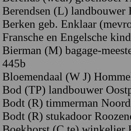
Berendsen
(L)
landbouwer
Berken
geb.
Enklaar
(mevr
Fransche
en
Engelsche
kind
Bierman
(M)
bagage-meest
445
b
Bloemendaal
(W
J) H
ommel
Bod
(TP)
landbouwer O
ost
Bodt
(R)
timmerman N
oord
Bodt
(R)
stukadoor
Roozen
Boekhorst
(C
te)
winkelier 