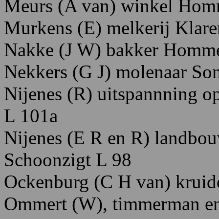
Meurs
(A
van)
winkel
Homm
Murkens
(E)
melkerij
Klare
Nakke
(J
W
)
bakker
Hommel
Nekkers
(G
J)
molenaar So
Nijenes
(R)
uitspannning
o
L 101
a
Nijenes
(E R en R)
landbou
Schoonzigt
L
98
Ockenburg
(C
H
van)
kruid
Ommert
(W),
timmerman
e