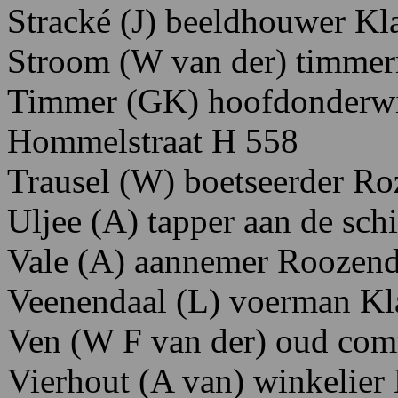
Stracké
(J)
beeldhouwer K
l
Stroom (W
van
der)
timme
Timmer
(GK)
hoofdonderwi
Hommelstraat
H
558
Trausel
(W)
boetseerder
R
o
Uljee
(A)
tapper
aan
de
schi
Vale
(A)
aannemer R
oozend
Veenendaal
(L)
voerman K
Ven
(W
F
van
der)
oud
com
Vierhout
(A van)
winkelier