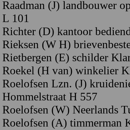
Raadman
(J)
landbouwer
o
L 101
Richter
(D)
kantoor
bedien
Rieksen
(W
H)
brievenbeste
Rietbergen
(E)
schilder
K
la
Roekel
(H
van)
winkelier K
Roelofsen
Lzn.
(J)
kruideni
H
ommelstraat
H
557
Roelofsen
(W)
N
eerlands
T
Roelofsen
(A)
timmerman
K