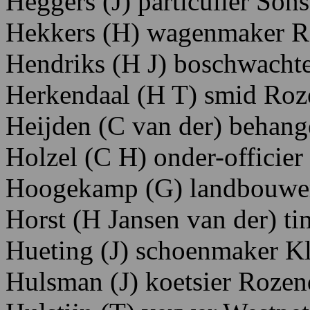
Heggers
(J)
particulier S
ons
Hekkers
(H)
wagenmaker R
Hendriks
(H
J)
boschwacht
Herkendaal (H T) smid R
oz
Heijde
n
(C
van
der)
behang
Holzel
(C
H)
onder-officier
Hoogekamp
(G)
landbouwe
Horst
(H
Jansen
van
der)
t
Hueting
(J)
schoenmaker
K
Hulsman
(J)
koetsier
Rozen