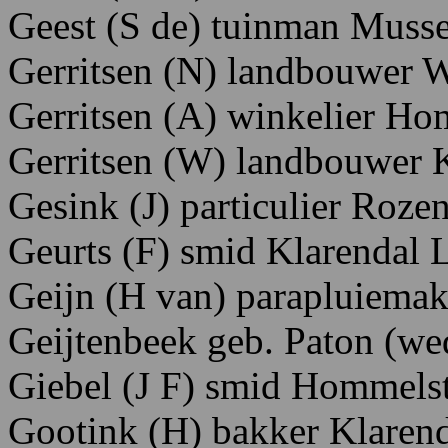
Geest
(S
de)
tuinman M
uss
Gerritsen
(N)
landbouwer 
Gerritsen
(A)
winkelier H
o
Gerritsen
(W)
landbouwer 
Gesink
(J)
particulier R
ozen
Geurts
(F)
smid K
larendal
Geijn
(H
van)
parapluiemak
Geijtenbeek
geb.
Paton
(we
Giebel
(J
F)
smid Hom
melst
Gootink
(H)
bakker
Klaren