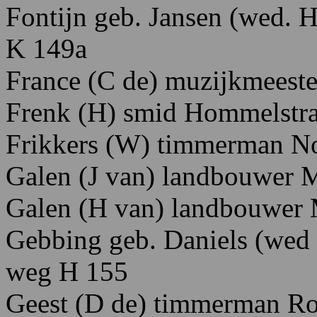
Fontijn geb. Jansen
(wed. H
K
149a
France
(C
de)
muzijkmeeste
Frenk
(H)
smid H
ommelstra
Frikkers
(W)
timmerman N
Galen
(J
van)
landbouwer 
Galen
(H
van)
landbouwer
Gebbing
geb.
Daniels
(wed
weg
H
155
Geest
(D
de)
timmerman R