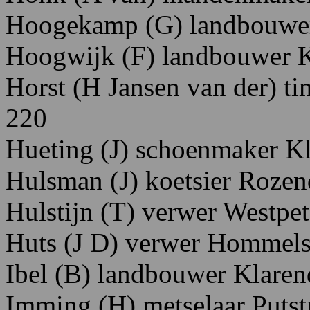
Hoogekamp
(G)
landbouwe
Hoogwijk
(F)
landbouwer K
Horst
(H
Jansen
van
der)
ti
220
Hueting
(J)
schoenmaker K
Hulsman
(J)
koetsier
R
ozen
Hulstijn
(T)
verwer W
estpet
Huts
(J
D)
verwer H
ommels
Ibel
(B)
landbouwer K
laren
Imming
(H)
metselaar P
utst