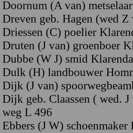
Doornum
(A
van)
metselaa
Dreven
geb. Hagen
(wed Z
Driessen
(C)
poelier K
laren
Druten
(J
van)
groenboer K
Dubbe
(W
J)
smid
Klarenda
Dulk
(H)
landbouwer H
omm
Dijk
(J
van)
spoorwegbeam
Dijk
geb.
Claassen
( wed. J
weg
L
496
Ebbers
(J
W)
schoenmaker