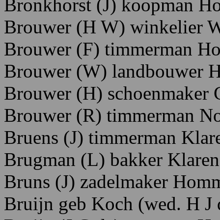
Bronkhorst
(J)
koopman H
Brouwer
(H
W)
winkelier W
Brouwer
(F)
timmerman
H
Brouwer
(W)
landbouwer 
Brouwer
(H)
schoenmaker 
Brouwer
(R)
timmerman Noo
Bruens
(J)
timmerman K
lar
Brugman
(L)
bakker K
laren
Bruns
(J)
zadelmaker H
omm
Bruijn
geb Koch (wed. H
J