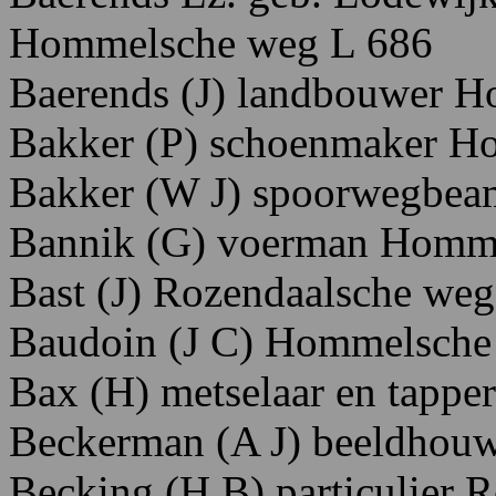
H
ommelsche
weg
L 686
Baerends
(J)
landbouwer H
Bakker (P) schoenmaker H
Bakker (W J) spoorwegbea
Bannik
(G)
voerman H
omm
Bast
(J) R
ozendaalsche
weg
Baudoin
(J
C) H
ommelsche
Bax
(H)
metselaar
en
tappe
Beckerman
(A
J)
beeldhou
Becking
(H
B)
particulier R