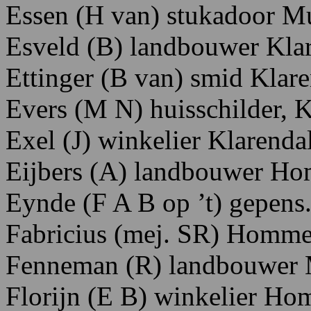
Essen
(H
van)
stukadoor M
Esveld
(B)
landbouwer K
la
Ettinger
(B
van)
smid K
lar
Evers
(M
N)
huisschilder,
K
Exel
(J)
winkelier K
larenda
Eijbers
(A)
landbouwer
H
o
Eynde
(F
A
B
op
’t)
gepens
Fabricius
(mej.
SR) H
ommel
Fenneman
(R)
landbouwer
Florijn
(E
B)
winkelier H
om