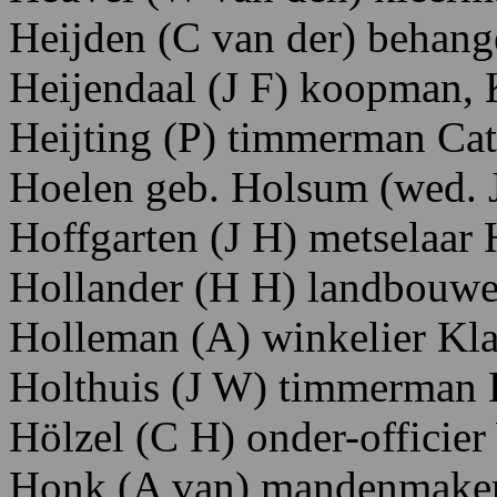
Heijde
n
(C
van
der)
behange
Heijendaal
(J
F)
koopman,
Heijting
(P)
timmerman
Cat
Hoelen
geb.
Holsum
(wed.
Hoffgarten
(J
H)
metselaar 
Hollander
(H
H)
landbouwe
Holleman
(A)
winkelier K
l
Holthuis
(J
W)
timmerman
Hölzel
(C
H)
onder-officier
Honk
(A
van)
mandenmake