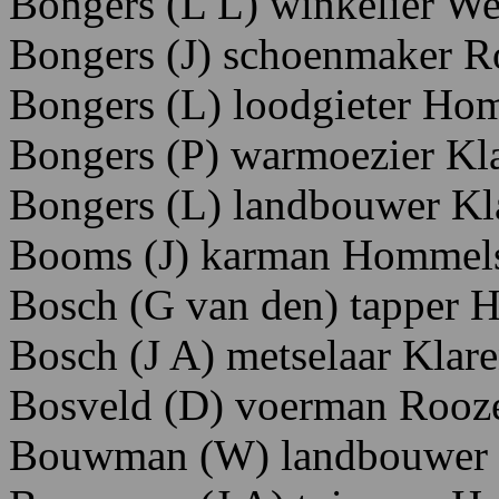
Bongers
(L
L)
winkelier W
e
Bongers
(J)
schoenmaker R
Bongers
(L)
loodgieter Ho
Bongers
(P)
warmoezier K
l
Bongers
(L)
landbouwer K
Booms
(J)
karman
H
ommel
Bosch
(G
van
den)
tapper 
Bosch
(J
A)
metselaar K
lar
Bosveld
(D)
voerman Rooze
Bouwman
(W)
landbouwer