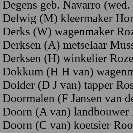
Degens
geb.
Navarro
(wed.
D
elwig
(M)
kleermaker H
o
Derks
(W)
wagenmaker Roz
Derksen
(
A)
metselaar M
us
Derksen
(H)
winkelier R
oze
Dokkum
(H
H
van)
wagenm
Dolder (D J van) tapper R
Doormalen
(F
Jansen
van
d
Doorn
(A
van)
landbouwer
Doorn
(C
van)
koetsier R
oo