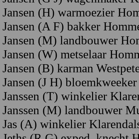
Jansen
(H)
warmoezier Ho
Jansen
(A
F)
bakker
Homme
Jansen
(M)
landbouwer H
o
Jansen
(W)
metselaar H
omm
Jansen
(B)
karman W
estpete
Jansen
(J
H)
bloemkweeker
Janssen
(T)
winkelier K
lare
Janssen
(M)
landbouwer M
Jas
(A)
winkelier K
larendal
Jeths
(R
G)
exped.
knecht 