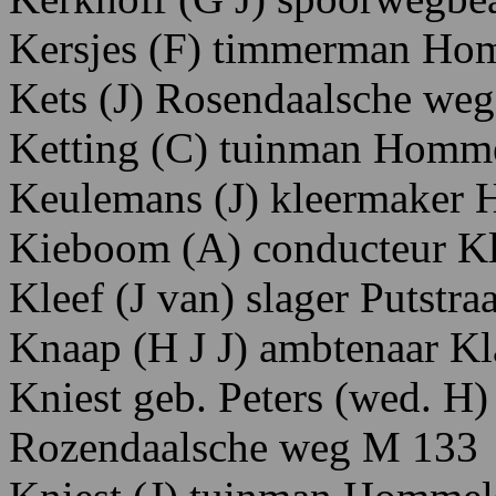
Kersjes
(F)
timmerman H
om
Kets
(J)
Rosendaalsche
weg
Ketting
(C)
tuinman H
omme
Keulemans
(J)
kleermaker 
Kieboom
(A)
conducteur K
Kleef
(J
van)
slager P
utstraa
Knaap
(H
J
J)
ambtenaar K
Kniest
geb.
Peters
(wed.
H)
R
ozendaalsche
weg
M 133