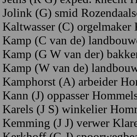
Jolink
(G)
smid R
ozendaals
Kaltwasser
(C)
orgelmaker
Kamp (C
van
de)
landbouw
Kamp
(G
W
van
der)
bakke
Kamp
(W van
de)
landbou
Kamphorst
(A)
arbeider H
o
Kann
(J)
oppasser H
ommels
Karels
(J
S)
winkelier H
omm
Kemming
(J
J)
verwer K
lar
Kerkhoff
(G
J)
spoorwegbe