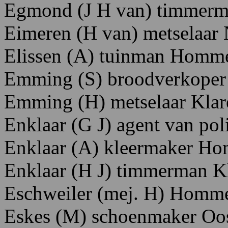
Egmond
(J
H
van) tim
merm
Eimeren
(H
van)
metselaar
Elissen
(A)
tuinman Homme
Emming (S) broodverkope
Emming
(H)
metselaar K
la
Enklaar
(G
J)
agent
van
pol
Enklaar
(A)
kleermaker H
o
Enklaar
(H
J)
timmerman K
Eschweiler
(mej.
H) H
omme
Eskes
(M)
schoenmaker O
o