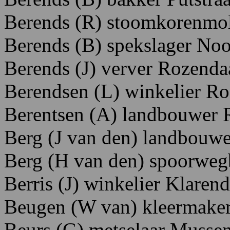
Berends
(R)
stoomkorenmo
Berends
(B)
spekslager N
oo
Berends
(J)
verver R
ozenda
Berendsen
(L)
winkelier
R
o
Berentsen
(A)
landbouwer 
Berg
(J
van
den)
landbouwe
Berg
(H
van
den)
spoorweg
Berris
(J)
winkelier K
larend
Beugen
(W
van)
kleermake
Beurs
(G)
metselaar M
usse