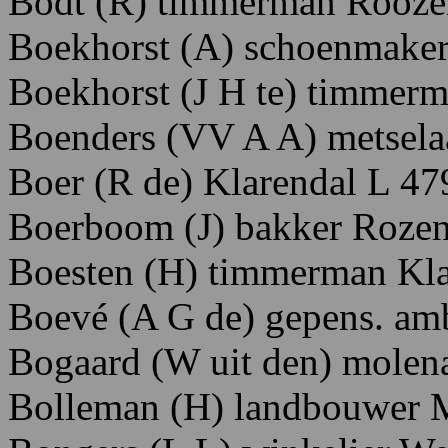
Bodt
(R)
timmerman
Rooze
Boekhorst
(A)
schoenmake
Boekhorst
(J
H
te)
timmerm
Boenders
(VV
A
A)
metsela
Boer
(R
de) K
larendal
L
47
Boerboom
(J)
bakker Rozen
Boesten
(H)
timmerman K
l
Boevé
(A
G
de)
gepens.
amb
Bogaard (W uit den) mole
Bolleman
(H)
landbouwer 