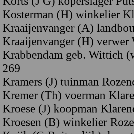
Korts
(J
G)
koperslager P
ut
Kosterman
(H)
winkelier K
Kraaijenvanger
(A)
landbo
Kraaijenvanger
(H)
verwer
Krabbendam
geb.
Wittich
(
269
Kramers
(J)
tuinman R
ozen
Kremer
(Th)
voerman K
lar
Kroese
(J)
koopman K
laren
Kroesen
(B)
winkelier R
oz