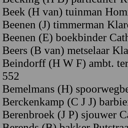
Beek
(H
van)
tuinman H
om
Beenen
(J)
timmerman K
la
Beenen
(E)
boekbinder C
at
Beers
(B
van)
metselaar
Kla
Beindorff
(H
W
F)
ambt.
te
552
B
emelmans
(H)
spoorwegb
Berckenkamp
(C
J
J)
barbie
Berenbroek
(J
P)
sjouwer
C
Berends
(B)
bakker P
utstraa