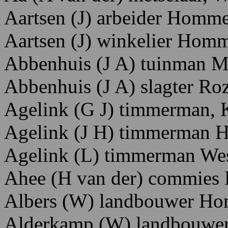
Aartsen
(J)
arbeider H
omme
Aartsen
(J)
winkelier H
omm
Abbenhuis
(J A)
tuinman
M
Abbenhuis
(J
A)
slagter
Roz
Agelink
(G
J)
timmerman,
Agelink
(J
H)
timmerman 
Agelink
(L) timmerman W
e
Ahee
(H
van
der)
commies
Albers
(W)
landbouwer H
o
Alderkamp
(W)
landbouwe