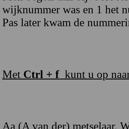
wijknummer was en 1 het nu
Pas later kwam de nummerin
Met
Ctrl + f
kunt u op naa
Aa
(A
van
der)
metselaar,
W