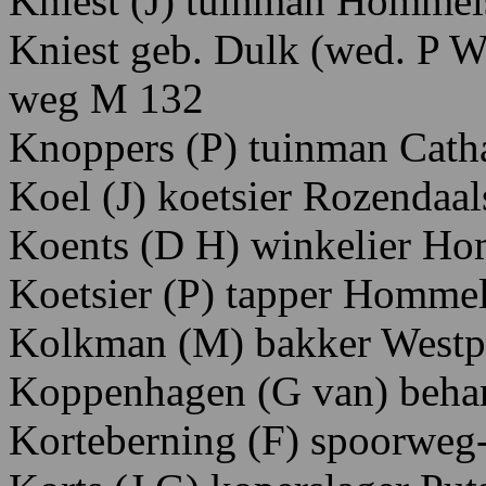
Kniest
(J)
tuinman Hommel
Kniest
geb. Dulk
(wed. P
W
weg
M
132
Knoppers
(P)
tuinman Catha
Koel
(J)
koetsier R
ozendaa
Koents
(D
H)
winkelier
Hom
Koetsier
(P)
tapper H
ommel
Kolkman
(M)
bakker W
estp
Koppenhagen
(G
van)
beha
Korteberning
(F)
spoorweg