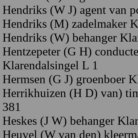
Hendriks
(W
J)
agent
van
p
Hendriks
(M)
zadelmaker 
Hendriks
(W)
behanger K
l
Hentzepeter
(G
H)
conducte
K
larendalsingel
L 1
Hermsen
(G
J)
groenboer K
Herrikhuizen
(H
D)
van)
ti
381
Heskes
(J
W)
behanger K
la
Heuvel
(W
van
den)
kleerm