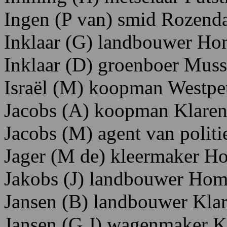
Ingen
(P
van)
smid
Rozenda
Inklaar
(G)
landbouwer H
o
Inklaar
(D)
groenboer Mus
Israël
(M)
koopman
W
estpe
Jacobs
(A)
koopman K
lare
Jacobs
(M)
agent
van
politi
Jager
(M
de)
kleermaker H
Jakobs
(J)
landbouwer H
om
Jansen
(B)
landbouwer K
la
Jansen
(G
J)
wagenmaker K