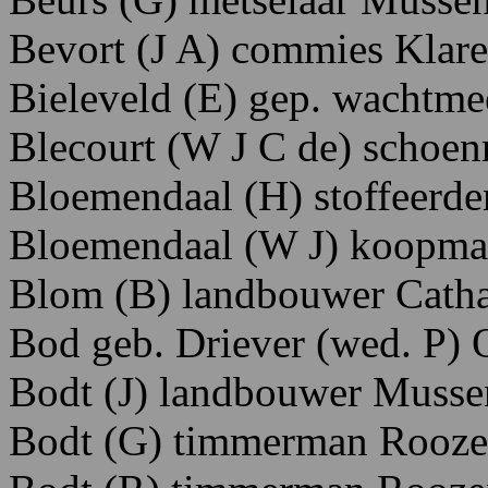
Bevort
(J
A)
commies K
lar
Bieleveld
(E)
gep.
wachtme
Blecourt
(W
J
C
de)
schoen
Bloemendaal
(H)
stoffeerde
Bloemendaal
(W
J) koopm
Blom
(B)
landbouwer C
atha
Bod
geb.
Driever
(wed.
P) 
Bodt
(J)
landbouwer M
usse
Bodt
(G)
timmerman Rooze