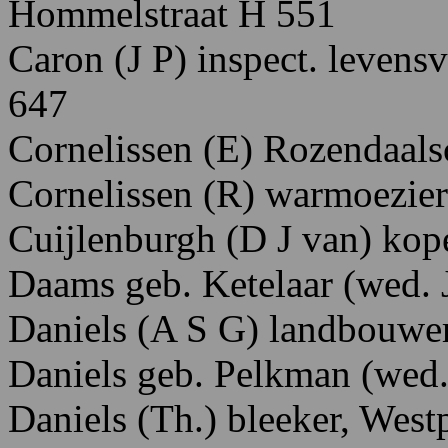
H
ommelstraat
H
551
Caron
(J
P)
inspect.
levensv
647
Cornelissen
(E) R
ozendaals
Cornelissen
(R)
warmoezie
Cuijlenburgh
(D
J
van)
kop
Daams
geb.
Ketelaar
(wed.
Daniels
(A
S
G)
landbouwe
Daniels
geb.
Pelkman
(wed.
Daniels
(Th.)
bleeker,
Westp