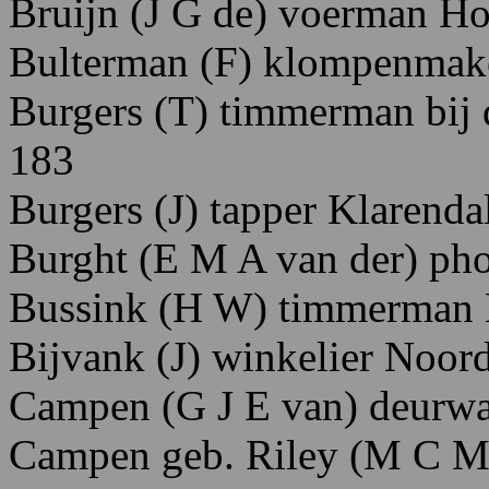
Bruijn
(J
G
de)
voerman H
Bulterman
(F)
klompenmak
Burgers
(T)
timmerman
bij
183
Burgers
(J)
tapper K
larenda
Burght
(E
M
A
van
der)
pho
Bussink
(H
W)
timmerman 
Bijvank
(J)
winkelier N
oord
Campen
(G
J
E
van)
deurwa
Campen
geb.
Riley
(M
C