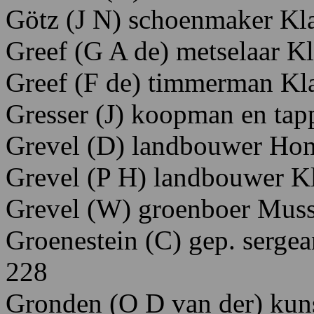
Götz
(J
N)
schoenmaker Kla
Greef
(G
A
de)
metselaar K
Greef
(F
de)
timmerman K
l
Gresser
(J)
koopman
en
tap
Grevel
(D)
landbouwer
Hom
Grevel
(P
H)
landbouwer K
Grevel
(W)
groenboer M
us
Groenestein
(C)
gep.
serge
228
Gronden
(O
D
van
der) ku
n