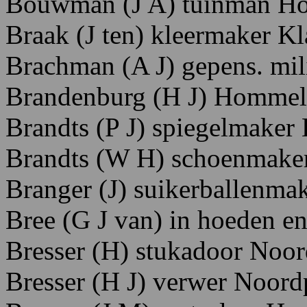
Bouwman
(J
A)
tuinman H
Braak
(J
ten)
kleermaker K
Brachman
(A
J)
gepens.
mil
Brandenburg
(H
J)
Hommel
Brandts
(P
J)
spiegelmaker
Brandts
(W
H)
schoenmake
Branger
(J)
suikerballenmak
Bree
(G
J
van)
in
hoeden
e
Bresser
(H)
stukadoor N
oor
Bresser
(H
J)
verwer N
oordp