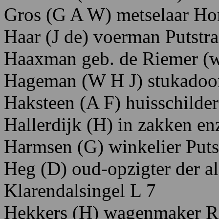
Gros
(G
A
W)
metselaar H
Haar
(J
de)
voerman P
utstra
Haaxman geb. de Riemer (w
Hageman
(W
H
J)
stukadoo
Haksteen
(A
F)
huisschilde
Hallerdijk
(H)
in
zakken
en
Harmsen
(G)
winkelier P
uts
Heg
(D)
oud-opzigter
der
a
K
larendalsingel
L
7
Hekkers
(H)
wagenmaker R