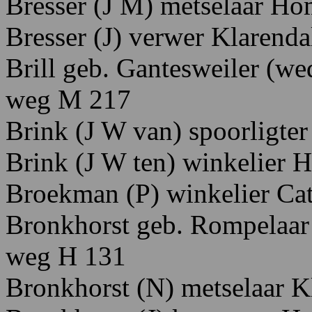
Bresser
(J
M)
metselaar H
o
Bresser
(J)
verwer K
larenda
Brill
geb.
Gantesweiler
(we
weg
M 217
Brink
(J
W
van)
spoorligter
Brink
(J W
ten)
winkelier H
Broekman
(P)
winkelier C
a
Bronkhorst
geb. Rompelaa
w
eg
H
131
Bronkhorst
(N) metselaar K