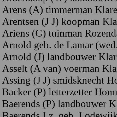
Arens
(A)
timmerman K
lar
Arentsen
(J
J)
koopman
Kla
Ariens
(G)
tuinman R
ozend
Arnold
geb.
de
Lamar
(wed
Arnold
(J)
landbouwer K
la
Asselt
(A
van)
voerman K
l
Assing
(J
J)
smidsknecht H
Backer
(P)
letterzetter H
om
Baerends
(P)
landbouwer K
Baerends
Lz.
geb. Lodewij