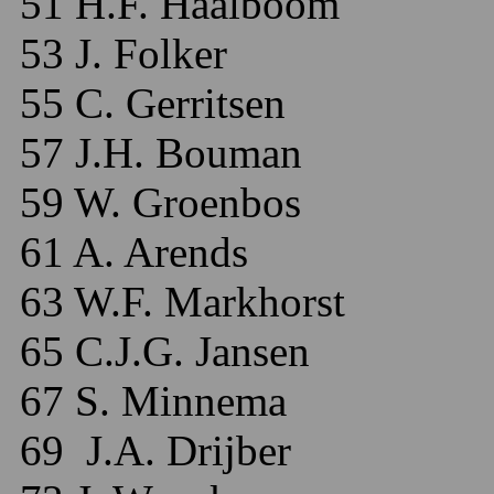
51 H.F. Haalboom
53 J. Folker
55 C. Gerritsen
57 J.H. Bouman
59 W. Groenbos
61 A. Arends
63 W.F. Markhorst
65 C.J.G. Jansen
67 S. Minnema
69 J.A. Drijber