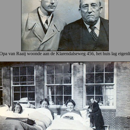
Opa van Raaij woonde aan de Klarendalseweg 456, het huis lag eigenlijk