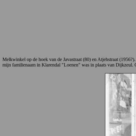
Melkwinkel op de hoek van de Javastraat (80) en Atjehstraat (1956?
mijn familienaam in Klarendal "Loenen" was in plaats van Dijkzeul. O