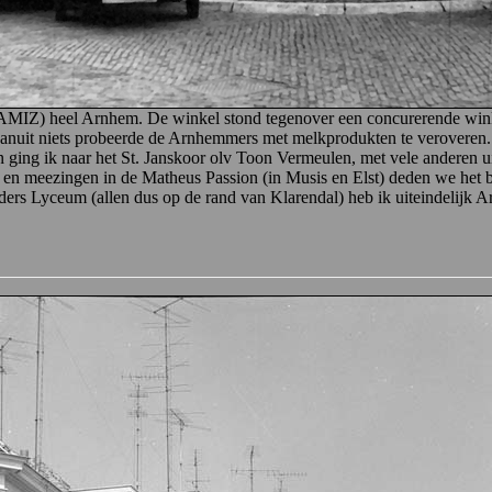
e CAMIZ) heel Arnhem. De winkel stond tegenover een concurerende win
uit niets probeerde de Arnhemmers met melkprodukten te veroveren. In
ing ik naar het St. Janskoor olv Toon Vermeulen, met vele anderen uit 
s en meezingen in de Matheus Passion (in Musis en Elst) deden we het b
rs Lyceum (allen dus op de rand van Klarendal) heb ik uiteindelijk A