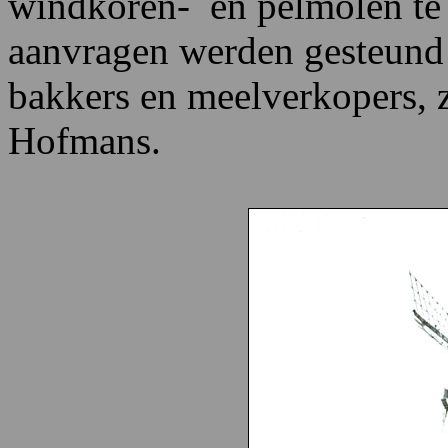
windkoren- en pelmolen te
aanvragen werden gesteund d
bakkers en meelverkopers, z
Hofmans.