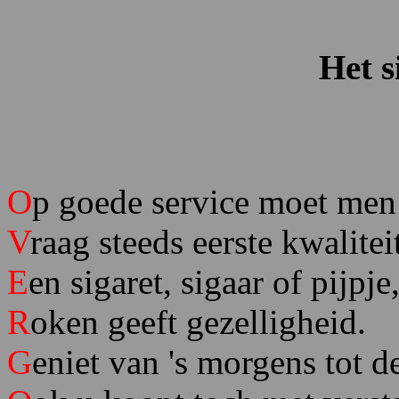
Het s
O
p goede service moet men 
V
raag steeds eerste kwalitei
E
en sigaret, sigaar of pijpje
R
oken geeft gezelligheid.
G
eniet van 's morgens tot d