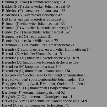
Beinum (H J van) Klarendalsche weg 161
Bekker (F H) schrijnwerker Johannastraat 40
Belderbos (F) letterzetter Johannastraat 32
Belderbos (A) kleermaker Noordpad 42
Belt (L G van den) metselaar Solostraat 1
Beltman (J) lettterzetter Johannastraat 133
Beltman (H) winkelier Klarendalsche weg 125
Bender
(W
F)
huisschilder Johannastraat 152
Bennewitz (C O) Tedingstraat 21
Bennis
(A)
metselaar W
illemstraat
72
Berenbroek
(J
Ph)
particulier
Ca
tharijnestraat
21
Berends
(R)
stoommeelfabr. en
winkelier H
ommelstraat
14
Berends (E) winkelier Hommelstraat 15
Berendse (H N) tuinman Rozendaalsche weg 107d
Berendse (A) landbouwer Rozendaalsche weg 119
Berendsen
(H) koopman Javastraat 105
Berendsen (H) timmerman Johannastraat 134
Berg geb van Slooten (wed G van den)Catharijnestraat 8
Berg (C van den) spoorwegbeambte Johannaplein 115
Berg geb. Sikking (wed. F van den) Onder de Linden 1
Bergenthuin (J G) timmerman Oostpeterstraat 4a
Berghege
(J)
voerman Kl
arendalsingel
62
Berghuis
(G
G)
timmerman Noordpeterstraat 1
Berkel
(W
A
van)
schoenmaker Klarendalsche weg 142l
Berkel (A van) schoenmaker Tedingstraat 48