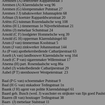
Arendsen (A) letterzetter Rappardstraat 5
Arentsen (A) Klarendalsche weg 96
Arentsen (G) klompenmaker Putstraat 27
Arentsen J J) tabakswerker Johannaplein 68
Arfman (J) koetsier Rapparddwarsstraat 20
Ariëns
(G)
tuinman R
ozendaalsche
weg 108
Ariëns
(H
L)
timmerman 1
e
Nijverheidsstraat 21
Ariëns
(J) metselaar Schutstraat 24
Arnold
(C
F)
loodgieter H
ommelsche
weg
39
Arnold (G H) opperman Klarendalsingel 60
Arum
(J
van)
timmerman K
oolstraat
5
Arum (J van) zinkwerker Johannastraat 144
As (P van) apothekersbediende Catharijnestraat 63
Asselt
(A
van)
landbouwer Klarendalsche weg 164
Asselt (C P van) sigarenmaker Willemstraat 17
Atsema
(H)
part. Rosendaalsche weg 86a
Aubel (J) winkelbediende Catharijnestraat 29
Aubel (P T) steenhouwer Westpeterstraat 23
Baal
(P
G
van)
schoenmaker P
utstraat 9
Baal (H G van) stukadoor Tedingstraat 1n
Baank (J H) agent van politie Klarendalsingel 61
Baard
geb.
Busch
(wed.
J)
waschster
en
strijkster
van
fijn
goed Paulst
Baaren (B van) houtzager Tedingstraat 38
Baars (J) metselaar Stalstraat 11