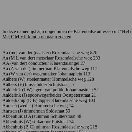
In deze namenlijst zijn opgenomen de Klarendalse adressen
uit "
Het 
Met
Ctrl + f
kunt u op naam zoeken
Aa (mej van der (naaister) Rozendaalsche weg 82f
Aa (M L van der) metselaar Rozendaalsche weg 233
AA (van der) conducteur Klarendalsingel 27
Aa (A van der) timmerman Klarendalsche weg 117
Aa (W van der) wagenmaker Johannaplein 113
Aalbers (W) stoelenmatter Hommelsche weg 128
Aalbers
(E)
huisschilder Schutstraat 17
Aalderink
(J
W)
agent
van
politie J
ohannnastraat
52
Aalderink (J) spoorwegarbeider Oostpeterstraat 21
Aalderkamp
(D
B)
tapper K
larendalsche
weg
103
Aartsen
(wed. J)
H
ommelsche
weg
14
Aartsen (J) timmerman Solostraat 59
Abbenhuis
(J A)
tuinman
Schutterstraat 48
Abbenhuis (W) stukadoor Putstraat 74
Abbenhuis (B C) tuinman Rozendaalsche weg 215