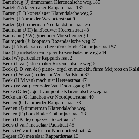
Barenbrug (J) timmerman Klarendalsche weg 185
Bartels (L) kleermaker Rappardstraat 132
Barten (E J) koperslager Klarendalsche weg 2
Barten (H) arbeider Westpeterstraat 9
Barten
(J)
timmerman Neerlandstuinstraat 36
Baumann
(J
H)
landbouwer Heerenstraat 48
Baumann
(P
W)
groenboer M
usschenberg
1
Baumgardt (J) koopman Rozendaalsche weg 23
Bax
(H)
bode
van
een
begrafenisfonds C
atharijnestraat
57
Bax
(H)
metselaar
en
tapper
Rozendaalsche
weg
244
Bax
(W)
particulier
R
appardstraat
2
Beek (L van) kleermaker Rozendaalsche weg 6
Beek
(L D van der) piano-, orgel en muziekh. firma Meijroos en Ka
Beek (J W van) molenaar Verl. Paulstraat 37
Beek (H M van) machinist Heerenstraat 47
Beek (W van) leerlooier Van Doornsgang 18
Beeke
(G
ter)
agent
van
politie K
larendalsche
weg
52
Beekman (G) landbouwer Noordpeterstraat 40
Beenen (C L) arbeider Rappardstraat 33
Beenen
(J)
timmerman K
larendalsche weg 1
Beenen
(E)
boekbinder C
atharijnestraat
73
Beer (H K de) oppasser Solostraat 54
Beers (J van) metselaar Paulstraat 45
Beers (W van) metselaar Noordpeterstraat 14
Begeer (D) metselaar Rappardstraat 13