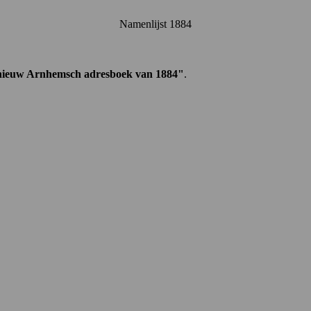
Namenlijst 188
4
nieuw Arnhemsch adresboek van 1884"
.