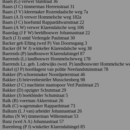
Baars (G) verwer Stalstraat 36
Baars (J C) timmerman Heerenstraat 31
Baars (J V) kleermaker Rozendaalsche weg 7a
Baars (A J) verwer Hommelsche weg 182a
Baars (J C) hoefsmid Rapparddwarsstraat 22
Baars (A W) verwer Klarendalsche weg 106
Baarslag
(J
F
W)
beeldhouwer J
ohannastraat
22
Bach
(J
J)
smid Verlengde Paulstraat 30
Backer geb Efting (wed P) Van Doornsgang 3
Backer (H W J) winkelier Klarendalsche weg 38
Baerends
(P)
landbouwer K
larendalsingel 87
Baerends (L) landbouwer Hommelscheweg 178
Baerends
Lz.
geb. Lodewijks
(wed. P)
landbouwster H
ommelsche
w
Bakel ((J P) hoofdagent van politie Neerlandstuinstraat 78
Bakker (P) schoenmaker Noordpeterstraat 46
Bakker (J) brievenbesteller Musschenberg 98
Bakker (J C) machinist staatsspoor Verl Paulstraat 25
Bakker (D) opzigter Schutstraat 29
Bakker (J) boekbinder Schutstraat 5
Balk (B) voerman Akkerstraat 26
Balk (C) wagenmaker Rappardstraat 73
Balkum (L J van) arbeider Johannastraat 26
Baltus
(N W)
timmerman Willemstraat 53
Banz
(wed A
A)
J
ohannastraat
57
Barenbrug
(P
J)
winkelier K
larendalsingel 85