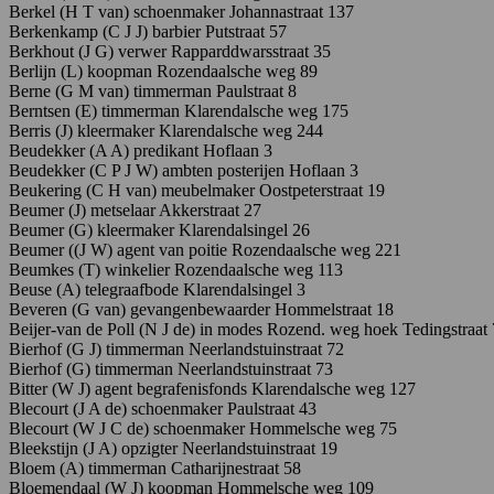
Berkel (H T van) schoenmaker Johannastraat 137
Berkenkamp
(C
J
J)
barbier P
utstraat
57
Berkhout (J G) verwer Rapparddwarsstraat 35
Berlijn (L) koopman Rozendaalsche weg 89
Berne
(G
M
van)
timmerman P
aulstraat
8
Berntsen
(E)
timmerman K
larendalsche
weg
175
Berris
(J)
kleermaker K
larendalsche weg 244
Beudekker (A A) predikant Hoflaan 3
Beudekker (C P J W) ambten posterijen Hoflaan 3
Beukering (C H van) meubelmaker Oostpeterstraat 19
Beumer (J) metselaar Akkerstraat 27
Beumer (G) kleermaker Klarendalsingel 26
Beumer
((J W)
agent van poitie Rozendaalsche weg 221
Beumkes (T) winkelier Rozendaalsche weg 113
Beuse
(A)
telegraafbode K
larendalsingel
3
Beveren (G van) gevangenbewaarder Hommelstraat 18
Beijer-van de Poll (N J de) in modes Rozend. weg hoek Tedingstraat
Bierhof
(G J)
timmerman
Neerlandstuinstraat 72
Bierhof (G) timmerman Neerlandstuinstraat 73
Bitter (W J) agent begrafenisfonds Klarendalsche weg 127
Blecourt
(J
A
de)
schoenmaker Paulstraat 43
Blecourt
(W
J
C
de)
schoenmaker Hommelsche weg 75
Bleekstijn (J A) opzigter Neerlandstuinstraat 19
Bloem
(A)
timmerman C
atharijnestraat
58
Bloemendaal
(W
J)
koopman H
ommelsche
weg 109