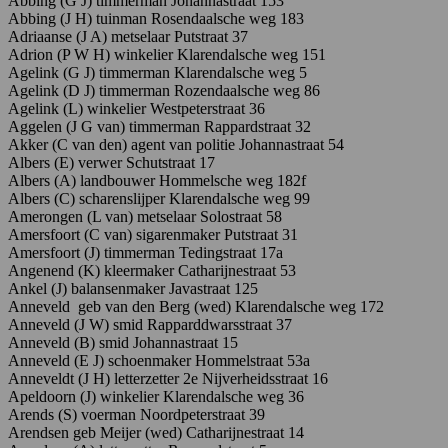
Abbing
(G
J)
timmerman Joh
annastraat
153
Abbing (J H) tuinman Rosendaalsche weg 183
Adriaanse (J A) metselaar Putstraat 37
Adrion
(P W H
)
winkelier Klarendalsche
weg
151
Agelink
(G
J)
timmerman K
larendalsche
weg
5
Agelink
(D
J)
timmerman R
ozendaalsche
weg
86
Agelink
(L) winkelier W
estpeterstraat
36
Aggelen
(J
G
van)
timmerman Rappardstraat 32
Akker (C van den) agent van politie Johannastraat 54
Albers (E) verwer Schutstraat 17
Albers (A) landbouwer Hommelsche weg 182f
Albers (C) scharenslijper Klarendalsche weg 99
Amerongen (L van) metselaar Solostraat 58
Amersfoort (C van) sigarenmaker Putstraat 31
Amersfoort (J) timmerman Tedingstraat 17a
Angenend (K) kleermaker Catharijnestraat 53
Ankel (J) balansenmaker Javastraat 125
Anneveld geb van den Berg (wed) Klarendalsche weg 172
Anneveld (J W) smid Rapparddwarsstraat 37
Anneveld (B) smid Johannastraat 15
Anneveld
(E
J)
schoenmaker Hommelstraat 53a
Anneveldt
(J
H)
letterzetter
2e
Nijverheidsstraat 16
Apeldoorn (J) winkelier Klarendalsche weg 36
Arends (S) voerman Noordpeterstraat 39
Arendsen geb Meijer (wed) Catharijnestraat 14