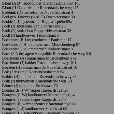
Blom
(A
D)
landbouwer K
larendalsche
weg
106
Blom (H G) particulier Rozendaalsche weg 115
Bobbink (D) metselaar 3e Nijverheidstraat 4
Bod
geb.
Driever
(wed.
P) O
ostpeterstraat 30
Bodde (J J) lijstenmaker Rappardsplein 89a
Bodt (J) metselaar Van Doornsgang 25
Bodt
(R)
stukadoor R
apparddwarsstraat
32
Bodt
(J
)
landbouwer Tedingstraat 5
Boekhorst
(E
J te
)
conducteur
P
aulstraat
17
Boekhorst
(J
H
te)
timmerman
Musschenberg 87
Boekhorst (J te) timmerman Bakkerijstraat 3
Boer (F A de) agent van politie Rozendaalsche weg 83i
Boerboom (A) timmerman Musschenberg 17a
Boerboom
(J)
bakker Rozendaalsche
weg 101
Boesten (H) timmerman 3e Nijverheidstraat 16
Bok
(J
de)
smid N
eerlandstuinstraat
64
Bolder
(B)
timmerman Rozendaalsche weg 83l
Bolk (J) timmerman Klarendalsche weg 111
Bö
mer (J) stukadoor Smidstraat 70
Bongaards (J W) tapper Rappardstraat 20
Bongers
(G
W)
landbouwer M
usschenberg 4
Bongers (J) koperslager Rappardstraat 8
Bongers
(P)
warmoezenier K
larendalsingel
64
Bongers
(T
J)
landbouwer Smidstraat 65
Bongers (L L) groenboer Klarendalsche weg 73