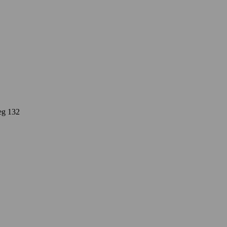
eg
132