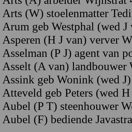
Arts (W) stoelenmatter Tedi
Arum geb Westphal (wed J 
Asperen (H J van) verver Wi
Asselman (P J) agent van p
Asselt
(A
van)
landbouwer 
Assink geb Wonink (wed J) p
Atteveld geb Peters (wed H
Aubel (P T) steenhouwer We
Aubel (F) bediende Javastra