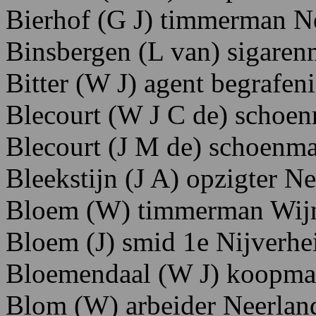
Bierhof
(G J)
timmerman
N
Binsbergen (L van) sigaren
Bitter (W J) agent begrafe
Blecourt
(W
J
C
de)
schoen
Blecourt (J M de) schoenma
Bleekstijn (J A) opzigter Ne
Bloem (W) timmerman Wijn
Bloem (J) smid 1e Nijverhei
Bloemendaal
(W
J)
koopma
Blom (W) arbeider Neerland