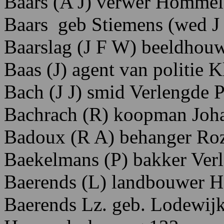
Baars (A J) verwer Homme
Baars geb Stiemens (wed J 
Baarslag
(J
F
W)
beeldhouw
Baas (J) agent van politie 
Bach
(J
J)
smid Verlengde P
Bachrach (R) koopman Joha
Badoux (R A) behanger Ro
Baekelmans (P) bakker Verl
Baerends (L) landbouwer 
Baerends
Lz.
geb. Lodewij