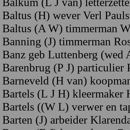
Balkum (L J van) letterzett
Baltus (H) wever Verl Pauls
Baltus
(A W)
timmerman Wi
Banning (J) timmerman Ro
Banz
geb Luttenberg (wed 
Barenbrug
(P
J)
particulier 
Barneveld (H van) koopma
Bartels (L J H) kleermake
Bartels ((W L) verwer en ta
Barten (J) arbeider Klaren