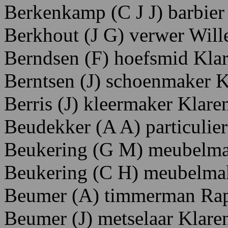
Berkenkamp
(C
J
J)
barbier
Berkhout (J G) verwer Will
Berndsen (F) hoefsmid Kla
Berntsen (J) schoenmaker K
Berris
(J)
kleermaker K
lare
Beudekker (A A) particulie
Beukering (G M) meubelma
Beukering (C H) meubelmak
Beumer (A) timmerman Rap
Beumer (J) metselaar Klare