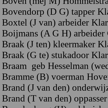
Boven (mej M) Hommelstra
Bovendorp
(D
G)
tapper K
Boxtel (J van) arbeider Kl
Boijmans (A G H) arbeider C
Braak
(J
ten)
kleermaker K
Braak (G te) stukadoor Klar
Braam geb Hesselman (wed)
Bramme
(B)
voerman H
ove
Brand (J van den) onderwij
Brand (T van den) oppasser 