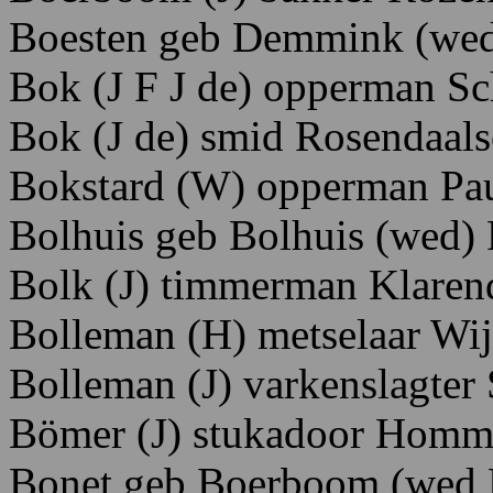
Boesten geb Demmink (wed
Bok (J F J de) opperman Sc
Bok
(J
de)
smid Rosendaal
Bokstard (W) opperman Pau
Bolhuis geb Bolhuis (wed)
Bolk (J) timmerman Klaren
Bolleman (H) metselaar Wij
Bolleman (J) varkenslagter 
Bö
mer (J) stukadoor Homm
Bonet geb Boerboom (wed 