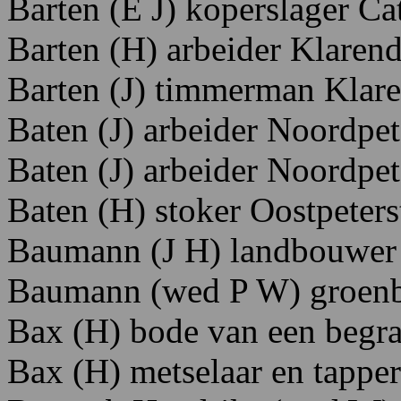
Barten (E J) koperslager Cat
Barten (H) arbeider Klaren
Barten
(J)
timmerman Klare
Baten (J) arbeider Noordpet
Baten (J) arbeider Noordpet
Baten (H) stoker Oostpeters
Baumann
(J
H)
landbouwe
Baumann
(wed P
W)
groen
Bax
(H)
bode
van
een
begra
Bax
(H)
metselaar
en
tapper