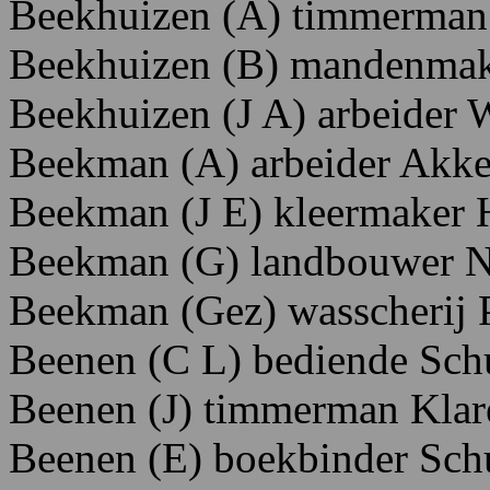
Beekhuizen (A) timmerman 
Beekhuizen (B) mandenmak
Beekhuizen (J A) arbeider 
Beekman (A) arbeider Akker
Beekman (J E) kleermaker
Beekman (G) landbouwer No
Beekman (Gez) wasscherij P
Beenen (C L) bediende Schu
Beenen
(J)
timmerman K
la
Beenen (E) boekbinder Schu