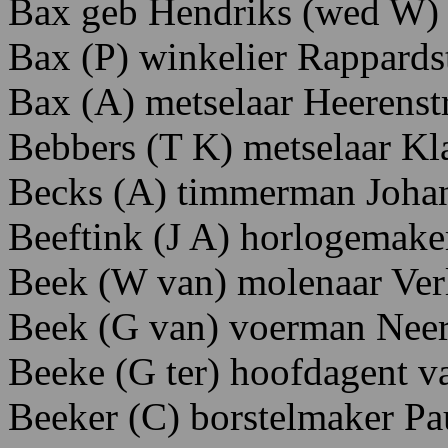
Bax
geb Hendriks (wed W
Bax (P) winkelier Rappards
Bax (A) metselaar Heerenstr
Bebbers (T K) metselaar Kl
Becks (A) timmerman Johan
Beeftink (J A) horlogemake
Beek (W van) molenaar Verl
Beek (G van) voerman Neerl
Beeke
(G
ter)
hoofdagent
v
Beeker (C) borstelmaker Pau