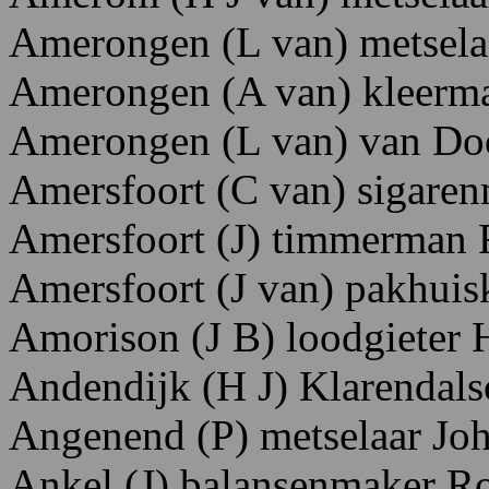
Amerongen (L van) metselaa
Amerongen (A van) kleerma
Amerongen (L van) van Do
Amersfoort (C van) sigaren
Amersfoort (J) timmerman 
Amersfoort (J van) pakhuis
Amorison (J B) loodgieter
Andendijk (H J) Klarendal
Angenend (P) metselaar Joh
Ankel (J) balansenmaker R