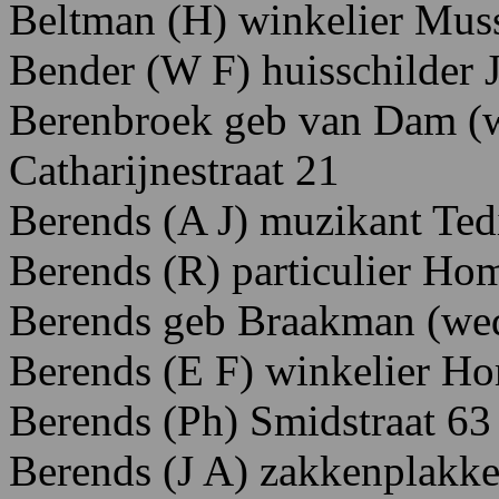
Beltman (H) winkelier Muss
Bender
(W
F)
huisschilder 
Berenbroek
geb van Dam (
Ca
tharijnestraat
21
Berends (A J) muzikant Ted
Berends
(R)
particulier
H
om
Berends geb Braakman (we
Berends (E F) winkelier Ho
Berends (Ph) Smidstraat 63
Berends (J A) zakkenplakker