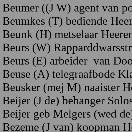
Beumer
((J W)
agent van po
Beumkes (T) bediende Heer
Beunk (H) metselaar Heeren
Beurs (W) Rapparddwarsstr
Beurs (E) arbeider van Do
Beuse
(A)
telegraafbode K
l
Beusker (mej M) naaister
Beijer (J de) behanger Solos
Beijer geb Melgers (wed d
Bezeme (J van) koopman 