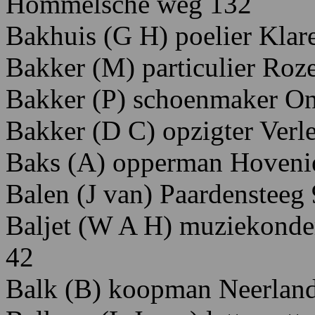
H
ommelsche
weg
132
Bakhuis (G H) poelier Klar
Bakker (M) particulier Roz
Bakker (P) schoenmaker On
Bakker (D C) opzigter Verl
Baks (A) opperman Hovenie
Balen (J van) Paardensteeg
Baljet (W A H) muziekonder
42
Balk (B) koopman Neerlands