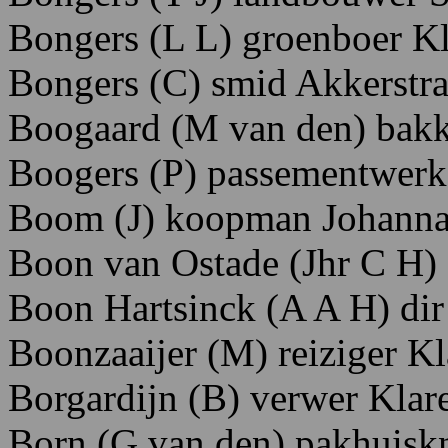
Bongers (L L) groenboer Kl
Bongers (C) smid Akkerstra
Boogaard (M van den) bakk
Boogers (P) passementwerk
Boom (J) koopman Johannas
Boon van Ostade (Jhr C H)
Boon Hartsinck (A A H) dir
Boonzaaijer (M) reiziger K
Borgardijn
(B)
verwer K
lar
Born (G van den) pakhuisk