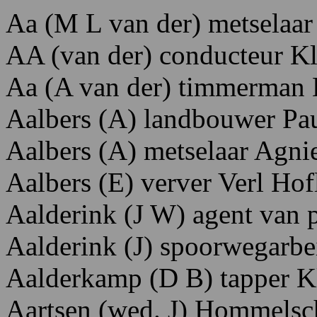
Aa (M L van der) metselaa
AA (van der) conducteur Kl
Aa (A van der) timmerman 
Aalbers (A) landbouwer Pau
Aalbers (A) metselaar Agnie
Aalbers (E) verver Verl Hof
Aalderink
(J
W)
agent
van
Aalderink (J) spoorwegarbei
Aalderkamp
(D
B)
tapper K
Aartsen
(wed. J)
H
ommelsc