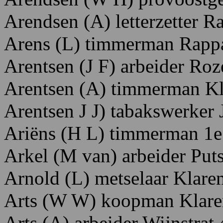
Arendsen (A) letterzetter R
Arens (L) timmerman Rappa
Arentsen (J F) arbeider Ro
Arentsen (A) timmerman Kl
Arentsen J J) tabakswerker
Ariëns
(H
L)
timmerman 1
e
Arkel (M van) arbeider Puts
Arnold
(L) metselaar Klare
Arts (W W) koopman Klare
Arts (A) arbeider Wijnstrat