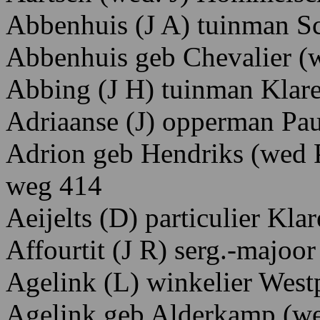
Abbenhuis
(J A)
tuinman
Sc
Abbenhuis geb Chevalier (w
Abbing (J H) tuinman Klar
Adriaanse (J) opperman Pau
Adrion
geb Hendriks (wed
weg
414
Aeijelts (D) particulier Kla
Affourtit (J R) serg.-majoo
Agelink
(L) winkelier W
est
Agelink geb Alderkamp (we