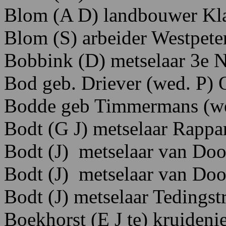
Blom
(A
D)
landbouwer K
l
Blom (S) arbeider Westpeter
Bobbink (D) metselaar 3e Ni
Bod
geb.
Driever
(wed.
P) 
Bodde geb Timmermans (we
Bodt (G J) metselaar Rappar
Bodt (J) metselaar van Do
Bodt (J) metselaar van Do
Bodt
(J
)
metselaar Tedingstr
Boekhorst
(E
J te
)
kruidenie