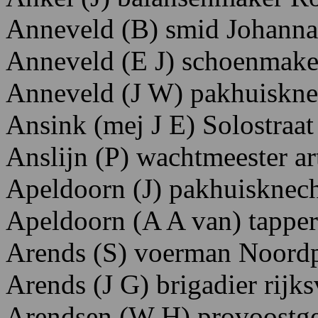
Anneveld (B) smid Johannas
Anneveld
(E
J)
schoenmake
Anneveld (J W) pakhuisknec
Ansink (mej J E) Solostraat
Anslijn (P) wachtmeester art
Apeldoorn (J) pakhuisknech
Apeldoorn (A A van) tapp
Arends (S) voerman Noordpe
Arends (J G) brigadier rijk
Arendsen (W H) provoostgew