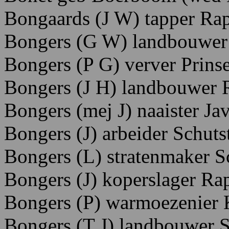
Bongaards (J W) tapper Rap
Bongers
(G
W)
landbouwer
Bongers (P G) verver Prinse
Bongers (J H) landbouwer 
Bongers (mej J) naaister Ja
Bongers (J) arbeider Schuts
Bongers (L) stratenmaker Sc
Bongers (J) koperslager Rap
Bongers
(P)
warmoezenier 
Bongers
(T
J)
landbouwer S