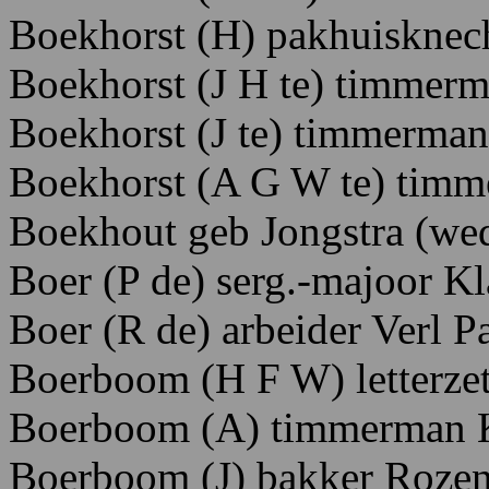
Boekhorst (H) pakhuisknech
Boekhorst
(J
H
te)
timmerm
Boekhorst (J te) timmerman
Boekhorst (A G W te) timm
Boekhout geb Jongstra (wed
Boer (P de) serg.-majoor K
Boer (R de) arbeider Verl Pa
Boerboom (H F W) letterzett
Boerboom (A) timmerman K
Boerboom
(J)
bakker Rozen