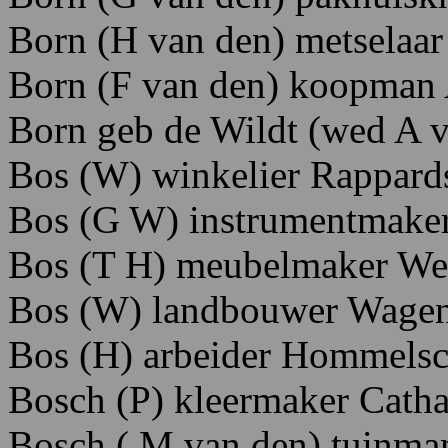
Born (H van den) metselaar
Born (F van den) koopman 
Born geb de Wildt (wed A v 
Bos (W) winkelier Rappards
Bos (G W) instrumentmaker
Bos (T H) meubelmaker Wes
Bos (W) landbouwer Wagens
Bos (H) arbeider Hommels
Bosch
(P)
kleermaker Cathar
Bosch ( M van den) tuinma